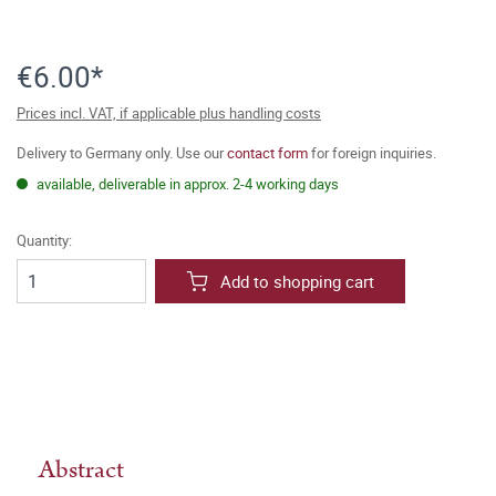
€6.00*
Prices incl. VAT, if applicable plus handling costs
Delivery to Germany only. Use our
contact form
for foreign inquiries.
available, deliverable in approx. 2-4 working days
Quantity:
Add to shopping cart
Abstract