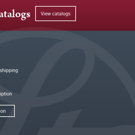
atalogs
View catalogs
shipping
iption
ion