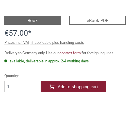
Book
eBook PDF
€57.00*
Prices incl. VAT, if applicable plus handling costs
Delivery to Germany only. Use our
contact form
for foreign inquiries.
available, deliverable in approx. 2-4 working days
Quantity:
Add to shopping cart