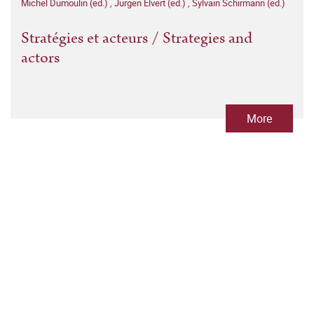
Michel Dumoulin (ed.)
,
Jürgen Elvert (ed.)
,
Sylvain Schirmann (ed.)
Stratégies et acteurs / Strategies and
actors
More