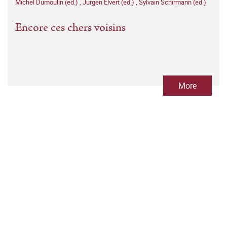
Michel Dumoulin (ed.)
,
Jürgen Elvert (ed.)
,
Sylvain Schirmann (ed.)
Encore ces chers voisins
More