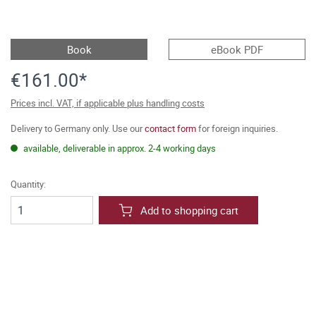
Book
eBook PDF
€161.00*
Prices incl. VAT, if applicable plus handling costs
Delivery to Germany only. Use our
contact form
for foreign inquiries.
available, deliverable in approx. 2-4 working days
Quantity:
Add to shopping cart