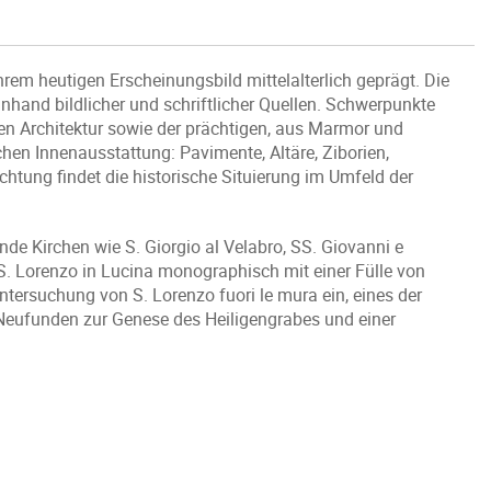
rem heutigen Erscheinungsbild mittelalterlich geprägt. Die
hand bildlicher und schriftlicher Quellen. Schwerpunkte
hen Architektur sowie der prächtigen, aus Marmor und
chen Innenausstattung: Pavimente, Altäre, Ziborien,
tung findet die historische Situierung im Umfeld der
de Kirchen wie S. Giorgio al Velabro, SS. Giovanni e
d S. Lorenzo in Lucina monographisch mit einer Fülle von
tersuchung von S. Lorenzo fuori le mura ein, eines der
 Neufunden zur Genese des Heiligengrabes und einer