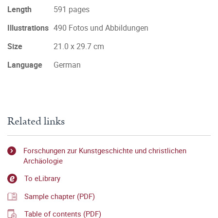
Length
591 pages
Illustrations
490 Fotos und Abbildungen
Size
21.0 x 29.7 cm
Language
German
Related links
Forschungen zur Kunstgeschichte und christlichen
Archäologie
To eLibrary
Sample chapter (PDF)
Table of contents (PDF)