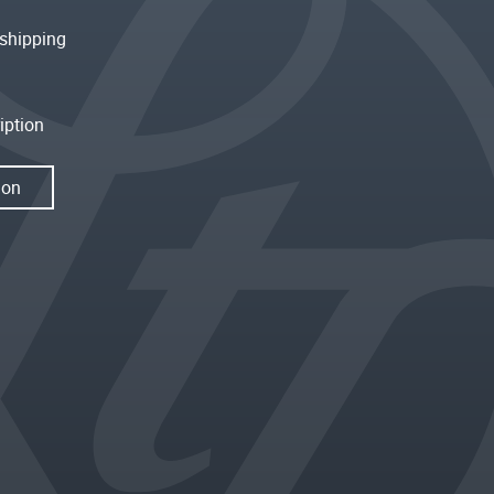
shipping
iption
ion