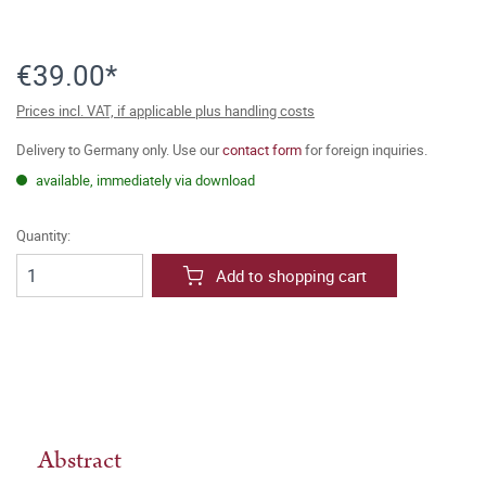
€39.00*
Prices incl. VAT, if applicable plus handling costs
Delivery to Germany only. Use our
contact form
for foreign inquiries.
available, immediately via download
Quantity:
Add to shopping cart
Abstract