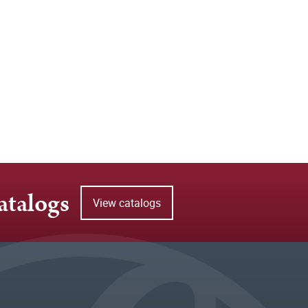
atalogs
View catalogs