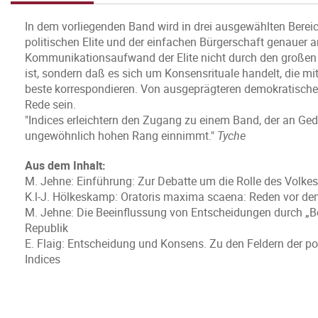
In dem vorliegenden Band wird in drei ausgewählten Bere
politischen Elite und der einfachen Bürgerschaft genauer an
Kommunikationsaufwand der Elite nicht durch den großen E
ist, sondern daß es sich um Konsensrituale handelt, die 
beste korrespondieren. Von ausgeprägteren demokratischen
Rede sein.
"Indices erleichtern den Zugang zu einem Band, der an Ged
ungewöhnlich hohen Rang einnimmt."
Tyche
Aus dem Inhalt:
M. Jehne: Einführung: Zur Debatte um die Rolle des Volkes 
K.l-J. Hölkeskamp: Oratoris maxima scaena: Reden vor dem 
M. Jehne: Die Beeinflussung von Entscheidungen durch „B
Republik
E. Flaig: Entscheidung und Konsens. Zu den Feldern der p
Indices