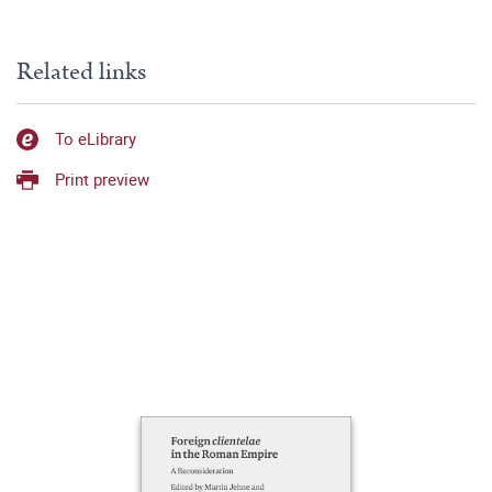
Related links
To eLibrary
Print preview