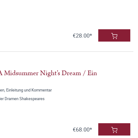
€28.00*
 A Midsummer Night’s Dream / Ein
n, Einleitung und Kommentar
der Dramen Shakespeares
€68.00*