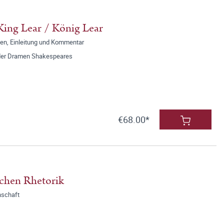
King Lear / König Lear
n, Einleitung und Kommentar
der Dramen Shakespeares
€68.00*
schen Rhetorik
nschaft