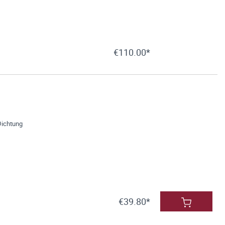
€110.00*
Dichtung
€39.80*