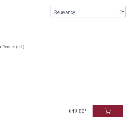
r Renner (ed.)
€49.80*