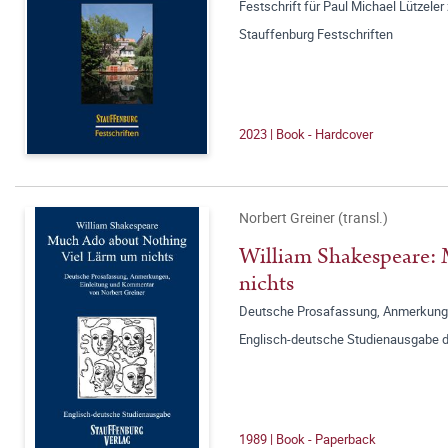
Festschrift für Paul Michael Lützele
Stauffenburg Festschriften
2023 | Book - Hardcover
Norbert Greiner (transl.)
William Shakespeare:
nichts
Deutsche Prosafassung, Anmerkunge
Englisch-deutsche Studienausgabe 
1989 | Book - Paperback