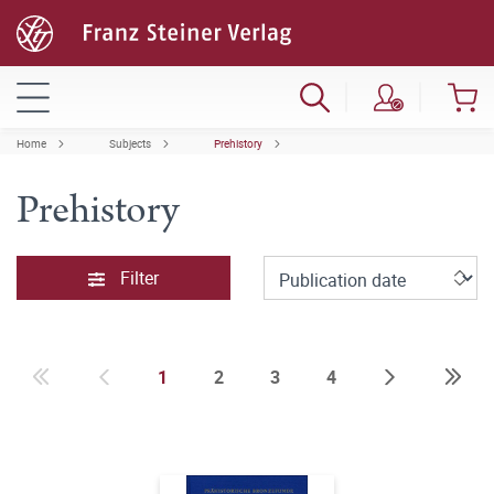
Home
Subjects
Prehistory
Prehistory
Filter
1
2
3
4