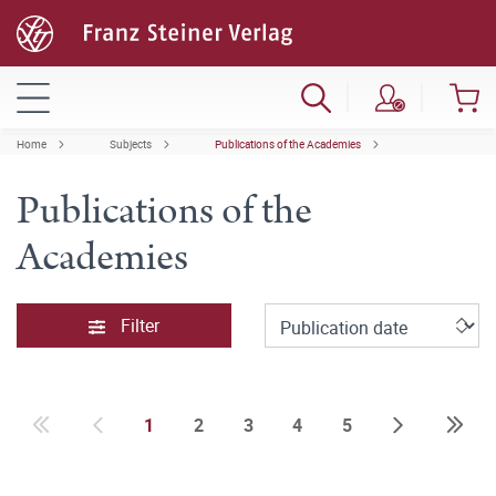
Home
Subjects
Publications of the Academies
Publications of the
Academies
Filter
1
2
3
4
5