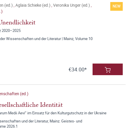
en (ed.)
,
Aglaia Schieke (ed.)
,
Veronika Unger (ed.)
,
NEW
.)
Unendlichkeit
nz 2020–2025
der Wissenschaften und der Literatur | Mainz, Volume 10
€34.00*
nschaften (ed.)
sellschaftliche Identität
um Medii Aevi“ im Einsatz für den Kulturgutschutz in der Ukraine
nschaften und der Literatur, Mainz. Geistes- und
lume 2026.1