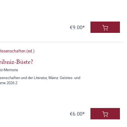
€9.00*
issenschaften (ed.)
eibniz-Büste?
niz-Memoria
nschaften und der Literatur, Mainz. Geistes- und
lume 2026.2
€6.00*