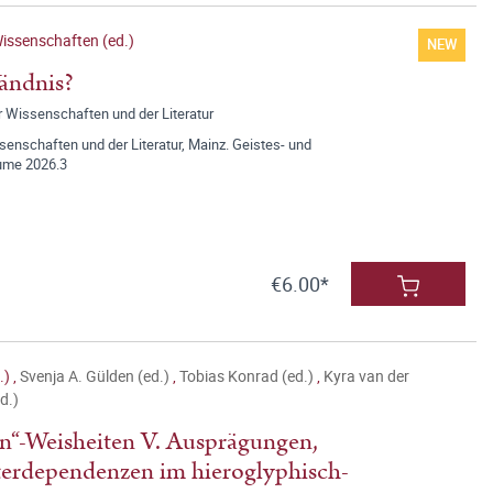
issenschaften (ed.)
NEW
ändnis?
r Wissenschaften und der Literatur
nschaften und der Literatur, Mainz. Geistes- und
lume 2026.3
€6.00*
.)
,
Svenja A. Gülden (ed.)
,
Tobias Konrad (ed.)
,
Kyra van der
d.)
n“-Weisheiten V. Ausprägungen,
erdependenzen im hieroglyphisch-