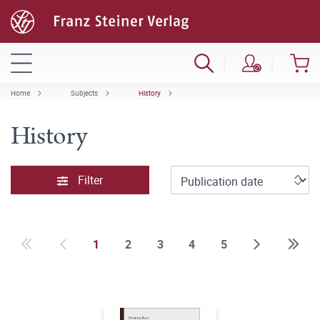
Home
Subjects
History
History
Filter
1
2
3
4
5