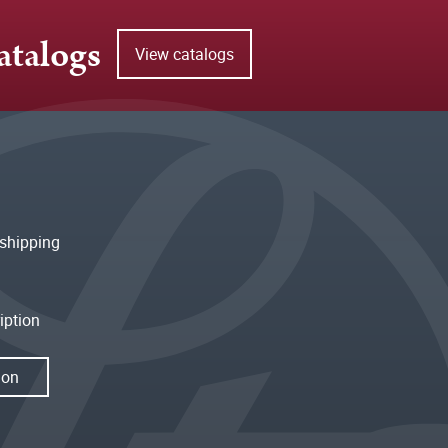
atalogs
View catalogs
shipping
iption
ion