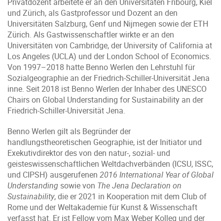
Privatdozent arbeitete er an den Universitäten Fribourg, Kiel
und Zürich, als Gastprofessor und Dozent an den
Universitäten Salzburg, Genf und Nijmegen sowie der ETH
Zürich. Als Gastwissenschaftler wirkte er an den
Universitäten von Cambridge, der University of California at
Los Angeles (UCLA) und der London School of Economics.
Von 1997–2018 hatte Benno Werlen den Lehrstuhl für
Sozialgeographie an der Friedrich-Schiller-Universität Jena
inne. Seit 2018 ist Benno Werlen der Inhaber des UNESCO
Chairs on Global Understanding for Sustainability an der
Friedrich-Schiller-Universität Jena.
Benno Werlen gilt als Begründer der
handlungstheoretischen Geographie, ist der Initiator und
Exekutiv­direktor des von den natur-, sozial- und
geisteswissenschaftlichen Weltdachverbänden (ICSU, ISSC,
und CIPSH) ausgerufenen
2016 International Year of Global
Understanding
sowie von
The Jena Declaration on
Sustainability
, die er 2021 in Kooperation mit dem Club of
Rome und der Weltakade­mie für Kunst & Wissenschaft
verfasst hat. Er ist Fellow vom Max Weber Kolleg und der