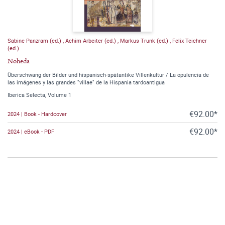
Sabine Panzram (ed.)
,
Achim Arbeiter (ed.)
,
Markus Trunk (ed.)
,
Felix Teichner
(ed.)
Noheda
Überschwang der Bilder und hispanisch-spätantike Villenkultur / La opulencia de
las imágenes y las grandes "villae" de la Hispania tardoantigua
Iberica Selecta, Volume 1
€92.00*
2024 | Book - Hardcover
€92.00*
2024 | eBook - PDF