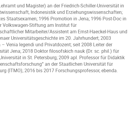
hramt und Magister) an der Friedrich-Schiller-Universität in
twissenschaft, Indonesistik und Erziehungswissenschaften;
tes Staatsexamen; 1996 Promotion in Jena; 1996 Post-Doc in
r Volkswagen-Stiftung am Institut für
chaftlicher Mitarbeiter/Assistent am Ernst-Haeckel-Haus und
naer Universitätsgeschichte im 20. Jahrhundert; 2003
 – Venia legendi und Privatdozent; seit 2008 Leiter der
ität Jena; 2018 Doktor filosofskich nauk (Dr. sc. phil.) für
iversität in St. Petersburg; 2009 apl. Professor für Didaktik
enschaftsforschung“ an der Staatlichen Universität für
urg (ITMO); 2016 bis 2017 Forschungsprofessor, ebenda.