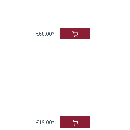
€68.00*
€19.00*