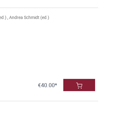
ed.)
,
Andrea Schmidt (ed.)
€40.00*