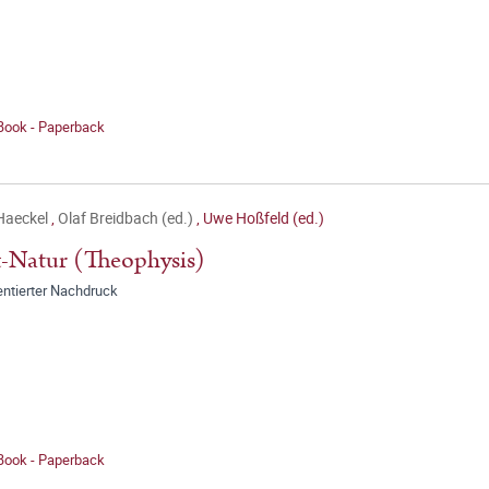
 Book - Paperback
Haeckel
,
Olaf Breidbach (ed.)
,
Uwe Hoßfeld (ed.)
-Natur (Theophysis)
tierter Nachdruck
 Book - Paperback