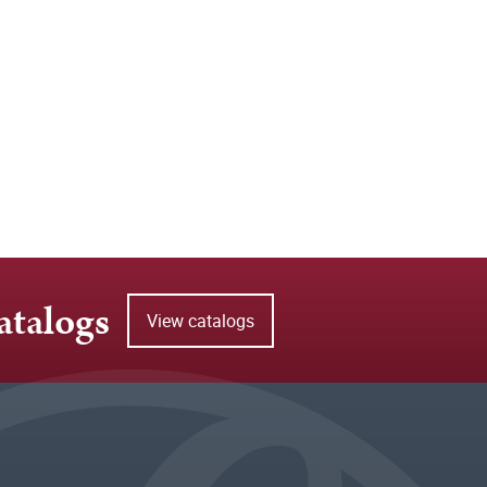
atalogs
View catalogs