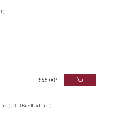
d.)
€55.00*
t (ed.)
,
Olaf Breidbach (ed.)