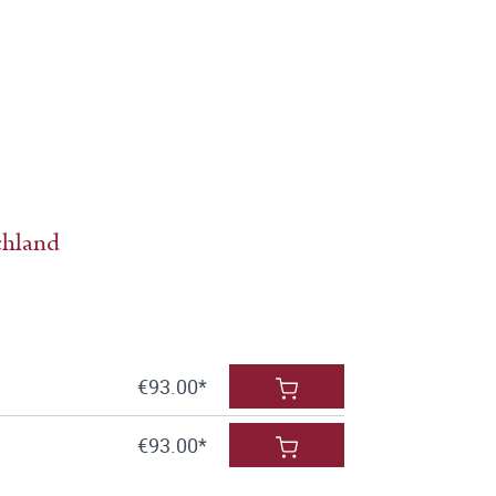
chland
€93.00*
€93.00*