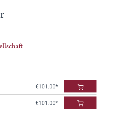
r
llschaft
€101.00*
€101.00*