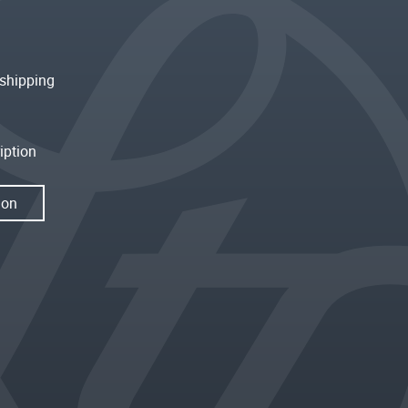
shipping
iption
ion