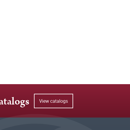
atalogs
View catalogs