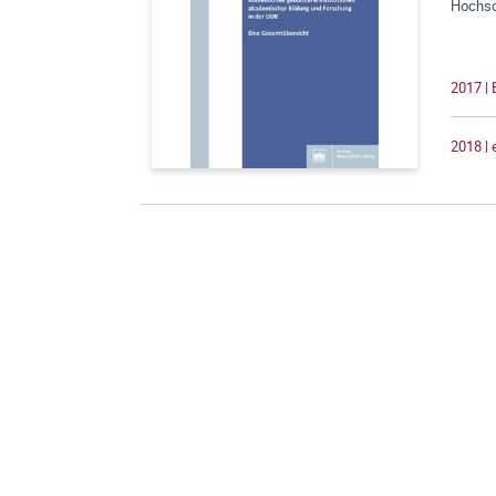
Hochsc
2017 |
2018 |