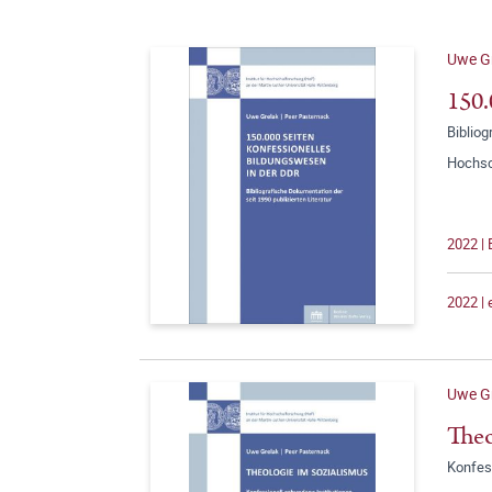
Uwe G
150.
Bibliog
Hochsc
2022 |
2022 |
Uwe G
Theo
Konfes