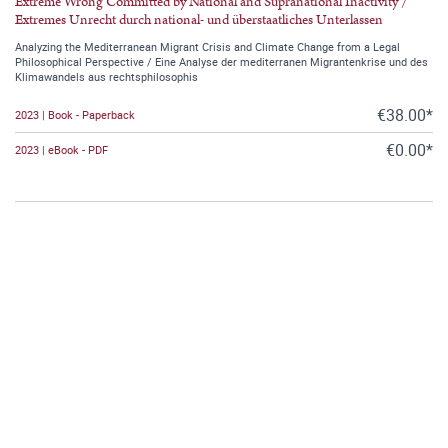
Extreme Wrong Committed by National and Supranational Inactivity /
Extremes Unrecht durch national- und überstaatliches Unterlassen
Analyzing the Mediterranean Migrant Crisis and Climate Change from a Legal
Philosophical Perspective / Eine Analyse der mediterranen Migrantenkrise und des
Klimawandels aus rechtsphilosophis
€38.00*
2023 | Book - Paperback
€0.00*
2023 | eBook - PDF