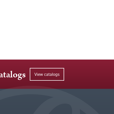
atalogs
View catalogs