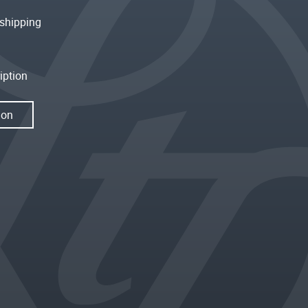
shipping
iption
ion