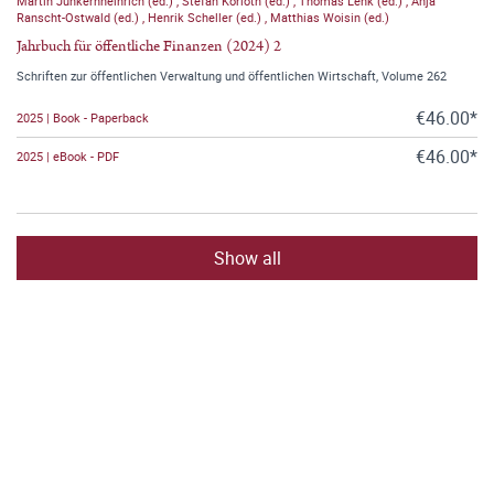
Martin Junkernheinrich (ed.)
,
Stefan Korioth (ed.)
,
Thomas Lenk (ed.)
,
Anja
Ranscht-Ostwald (ed.)
,
Henrik Scheller (ed.)
,
Matthias Woisin (ed.)
Jahrbuch für öffentliche Finanzen (2024) 2
Schriften zur öffentlichen Verwaltung und öffentlichen Wirtschaft, Volume 262
€46.00*
2025 | Book - Paperback
€46.00*
2025 | eBook - PDF
Show all