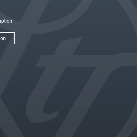
iption
ion