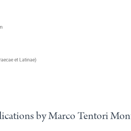
om
raecae et Latinae)
ications by Marco Tentori Mon