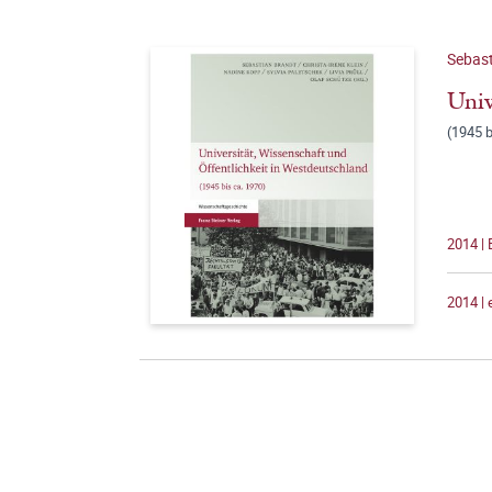
Sebast
Univ
(1945 b
2014 |
2014 |