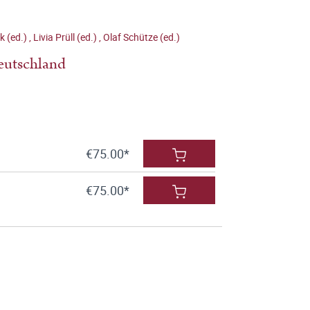
k (ed.)
,
Livia Prüll (ed.)
,
Olaf Schütze (ed.)
deutschland
€75.00*
€75.00*