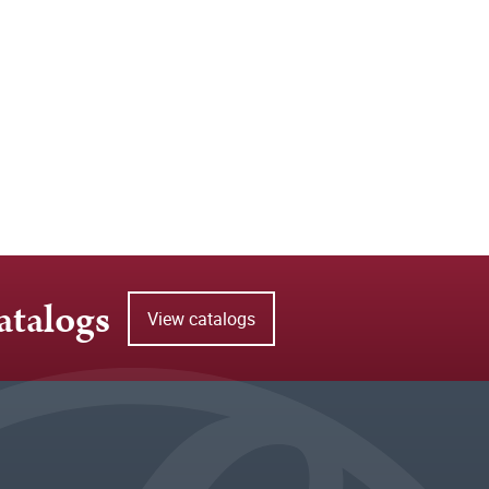
atalogs
View catalogs