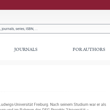
JOURNALS
FOR AUTHORS
Ludwigs-Universität Freiburg. Nach seinem Studium war er als
burg und im Rahmen des DFG-Projekts "Universität –