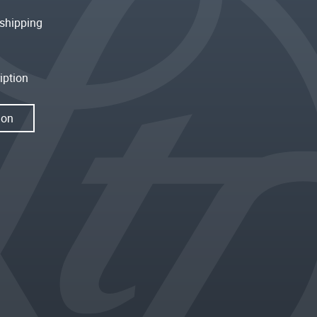
shipping
iption
ion