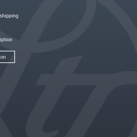
shipping
iption
ion