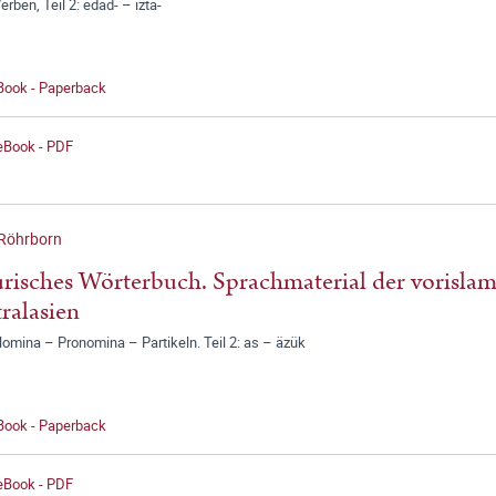
Verben, Teil 2: edäd- – iztä-
 Book - Paperback
 eBook - PDF
 Röhrborn
risches Wörterbuch. Sprachmaterial der vorislam
ralasien
Nomina – Pronomina – Partikeln. Teil 2: as – äzük
 Book - Paperback
 eBook - PDF