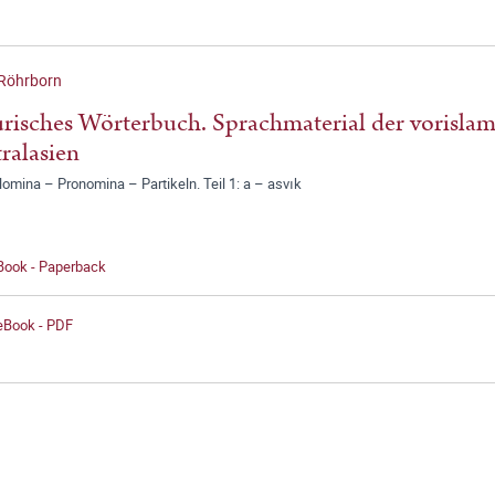
 Röhrborn
risches Wörterbuch. Sprachmaterial der vorislam
ralasien
Nomina – Pronomina – Partikeln. Teil 1: a – asvık
 Book - Paperback
 eBook - PDF