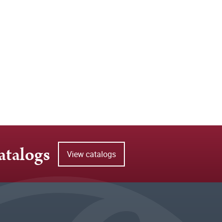
atalogs
View catalogs