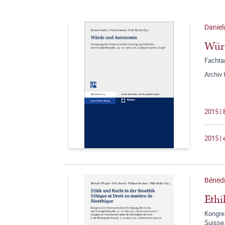
Daniel
Wür
Fachtag
Archiv 
2015 |
2015 |
Bénédi
Ethi
Kongres
Suisse 