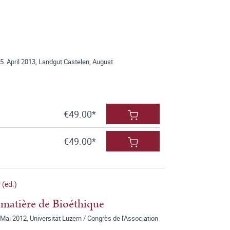
. April 2013, Landgut Castelen, August
€49.00*
€49.00*
 (ed.)
n matière de Bioéthique
ai 2012, Universität Luzern / Congrès de l'Association