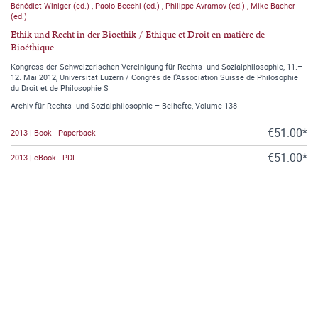
Bénédict Winiger (ed.)
,
Paolo Becchi (ed.)
,
Philippe Avramov (ed.)
,
Mike Bacher
(ed.)
Ethik und Recht in der Bioethik / Ethique et Droit en matière de
Bioéthique
Kongress der Schweizerischen Vereinigung für Rechts- und Sozialphilosophie, 11.–
12. Mai 2012, Universität Luzern / Congrès de l'Association Suisse de Philosophie
du Droit et de Philosophie S
Archiv für Rechts- und Sozialphilosophie – Beihefte, Volume 138
€51.00*
2013 | Book - Paperback
€51.00*
2013 | eBook - PDF