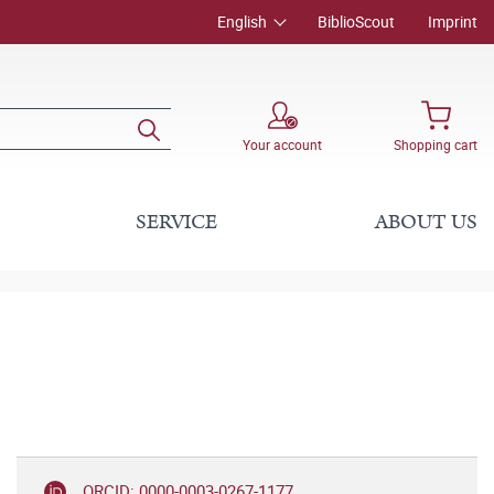
English
BiblioScout
Imprint
Your account
Shopping cart
SERVICE
ABOUT US
ORCID: 0000-0003-0267-1177