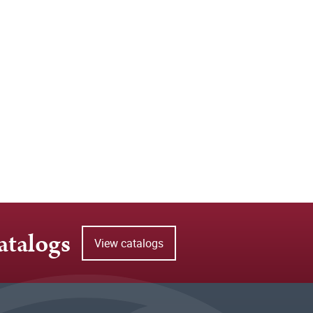
atalogs
View catalogs