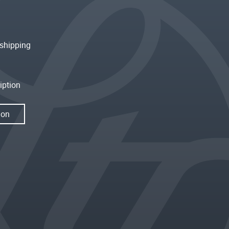
shipping
iption
ion