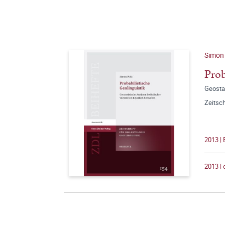
Simon 
Prob
Geostat
Zeitsch
2013 |
2013 |