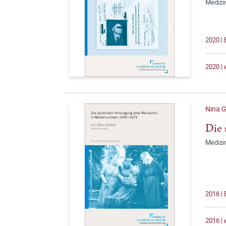
Medizi
2020 |
2020 |
Nina 
Die 
Medizi
2016 |
2016 |