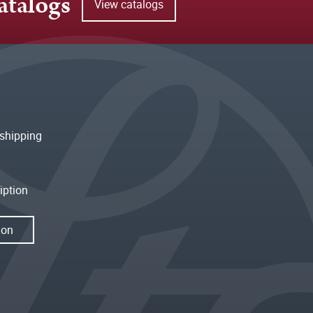
atalogs
View catalogs
shipping
iption
ion