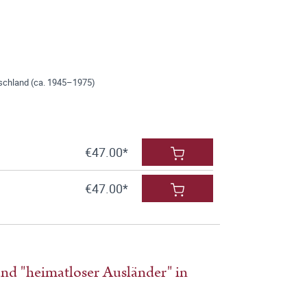
utschland (ca. 1945–1975)
€47.00*
€47.00*
und "heimatloser Ausländer" in