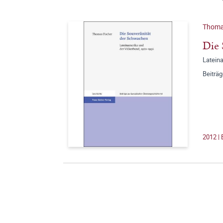
Thoma
Die 
Latein
Beiträ
2012 |