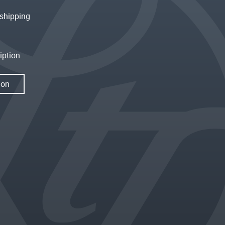
shipping
iption
ion