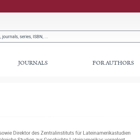
JOURNALS
FOR AUTHORS
owie Direktor des Zentralinstituts für Lateinamerikastudien
ahlreiche Studien zur Geschichte Lateinamerikas vorgelegt.