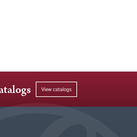
atalogs
View catalogs