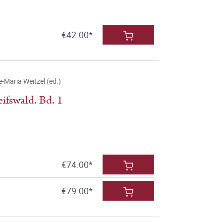
€42.00*
-Maria Weitzel (ed.)
ifswald. Bd. 1
€74.00*
€79.00*