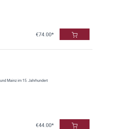
€74.00*
 und Mainz im 15. Jahrhundert
€44.00*