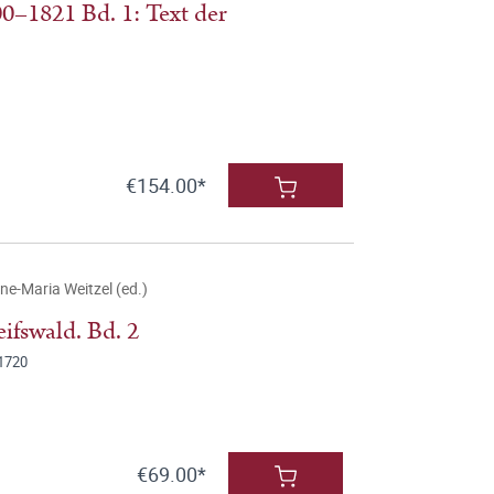
00–1821 Bd. 1: Text der
€154.00*
ne-Maria Weitzel (ed.)
ifswald. Bd. 2
1720
€69.00*