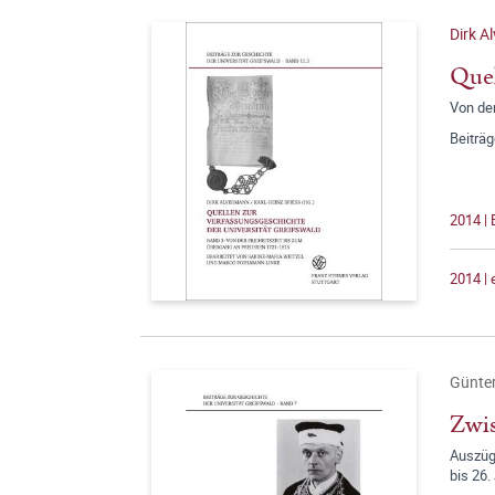
Dirk A
Quel
Von de
Beiträg
2014 | 
2014 |
Günter
Zwis
Auszüg
bis 26.