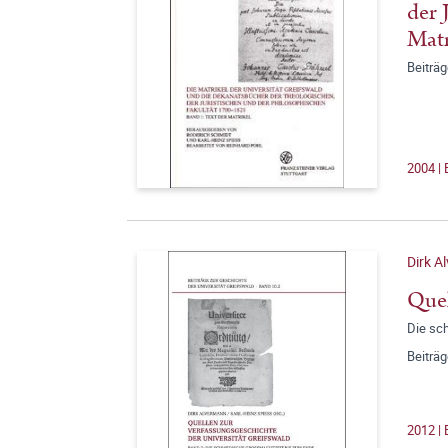
der 
Matr
Beiträg
2004 | 
Dirk A
Quel
Die sc
Beiträg
2012 | 