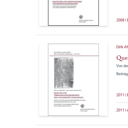
2008 | 
Dirk A
Quel
Von de
Beiträg
2011 | 
2011 |