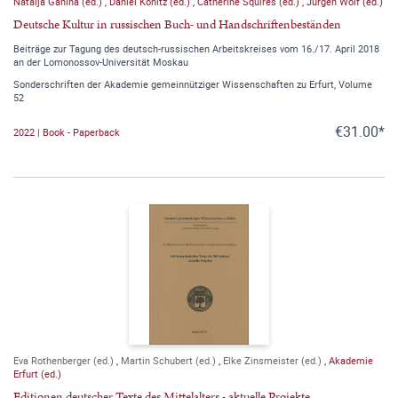
Natalja Ganina (ed.)
,
Daniel Könitz (ed.)
,
Catherine Squires (ed.)
,
Jürgen Wolf (ed.)
Deutsche Kultur in russischen Buch- und Handschriftenbeständen
Beiträge zur Tagung des deutsch-russischen Arbeitskreises vom 16./17. April 2018
an der Lomonossov-Universität Moskau
Sonderschriften der Akademie gemeinnütziger Wissenschaften zu Erfurt, Volume
52
€31.00*
2022 | Book - Paperback
Eva Rothenberger (ed.)
,
Martin Schubert (ed.)
,
Elke Zinsmeister (ed.)
,
Akademie
Erfurt (ed.)
Editionen deutscher Texte des Mittelalters - aktuelle Projekte