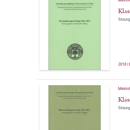
Klas
Sitzun
2018 |
Meinol
Klas
Sitzun