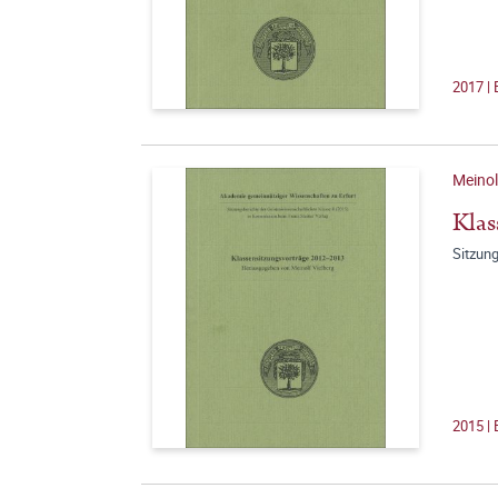
2017 |
Meinol
Klas
Sitzun
2015 |