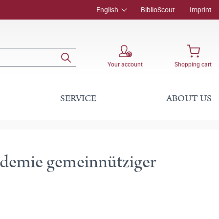
English
BiblioScout
Imprint
Your account
Shopping cart
SERVICE
ABOUT US
kademie gemeinnütziger