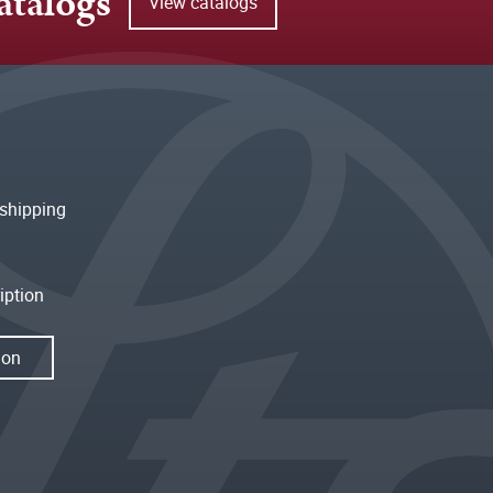
atalogs
View catalogs
shipping
iption
ion