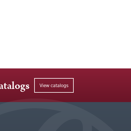
atalogs
View catalogs