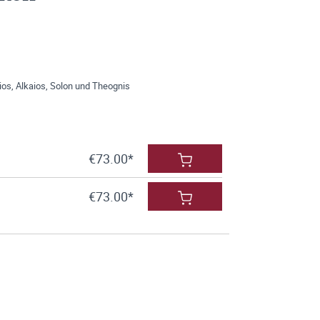
aios, Alkaios, Solon und Theognis
€73.00*
€73.00*