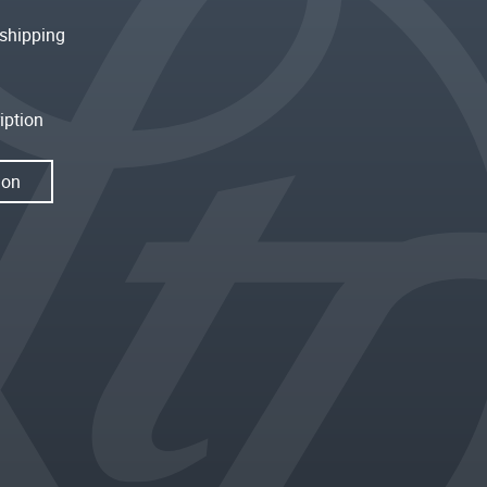
shipping
iption
ion