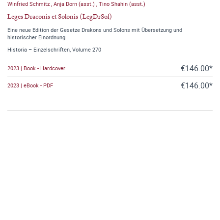
Winfried Schmitz
,
Anja Dorn (asst.)
,
Tino Shahin (asst.)
Leges Draconis et Solonis (LegDrSol)
Eine neue Edition der Gesetze Drakons und Solons mit Übersetzung und
historischer Einordnung
Historia – Einzelschriften, Volume 270
€146.00*
2023 | Book - Hardcover
€146.00*
2023 | eBook - PDF