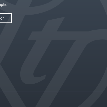
iption
ion