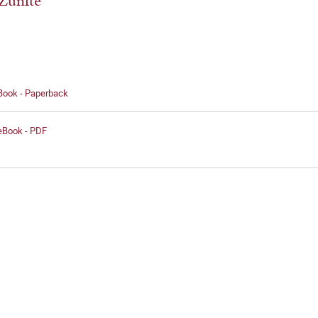
Zünfte
 Book - Paperback
 eBook - PDF