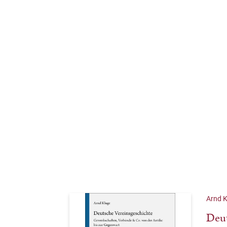
Arnd K
Deut