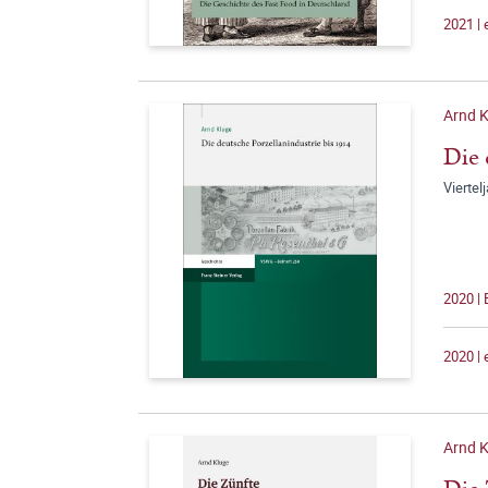
2021 |
Arnd K
Die 
Viertel
2020 |
2020 |
Arnd K