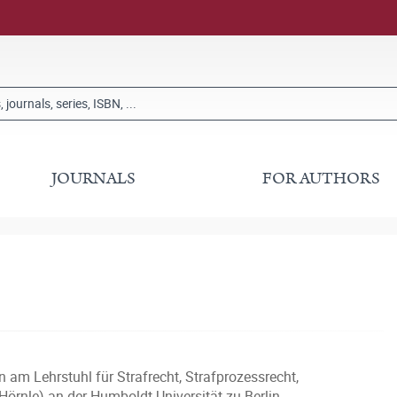
JOURNALS
FOR AUTHORS
n am Lehrstuhl für Strafrecht, Strafprozessrecht,
Hörnle) an der Humboldt-Universität zu Berlin.