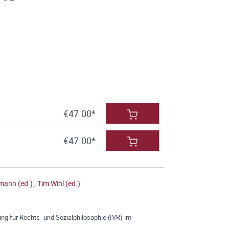
€47.00*
€47.00*
tmann (ed.)
,
Tim Wihl (ed.)
ng für Rechts- und Sozialphilosophie (IVR) im