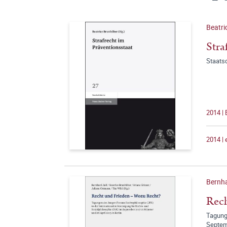
Beatri
Stra
Staats
2014 |
2014 |
Bernha
Rech
Tagunge
Septemb