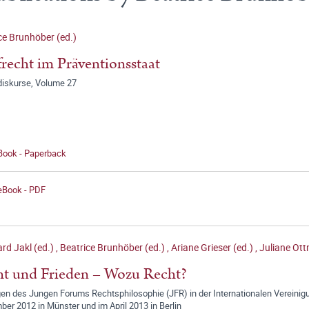
ce Brunhöber (ed.)
frecht im Präventionsstaat
diskurse, Volume 27
 Book - Paperback
 eBook - PDF
rd Jakl (ed.)
,
Beatrice Brunhöber (ed.)
,
Ariane Grieser (ed.)
,
Juliane Ot
t und Frieden – Wozu Recht?
n des Jungen Forums Rechtsphilosophie (JFR) in der Internationalen Vereinigu
er 2012 in Münster und im April 2013 in Berlin