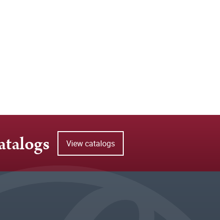
atalogs
View catalogs