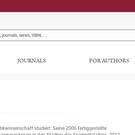
JOURNALS
FOR AUTHORS
tikwissenschaft studiert. Seine 2006 fertiggestellte
orgungskrisen in den Städten des Spätmittelalters. 2012