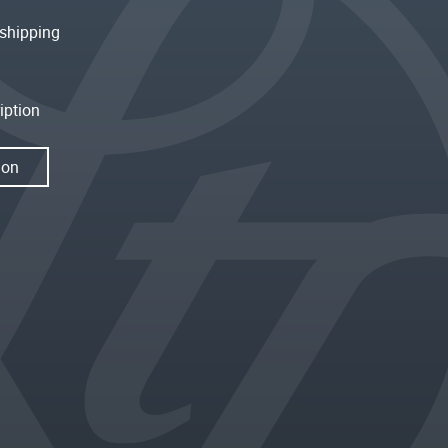
shipping
iption
ion