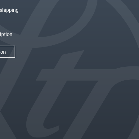
shipping
iption
ion