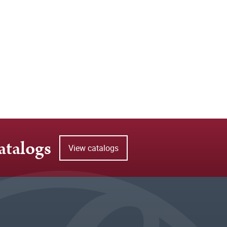
atalogs
View catalogs