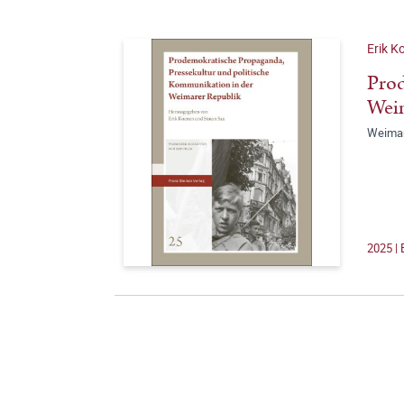
Erik K
Prod
Wei
Weimar
2025 |