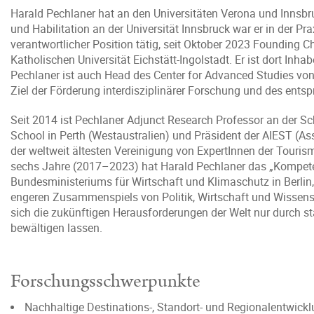
Harald Pechlaner hat an den Universitäten Verona und Innsbr
und Habilitation an der Universität Innsbruck war er in der 
verantwortlicher Position tätig, seit Oktober 2023 Founding C
Katholischen Universität Eichstätt-Ingolstadt. Er ist dort Inh
Pechlaner ist auch Head des Center for Advanced Studies von 
Ziel der Förderung interdisziplinärer Forschung und des ents
Seit 2014 ist Pechlaner Adjunct Research Professor an der 
School in Perth (Westaustralien) und Präsident der AIEST (Ass
der weltweit ältesten Vereinigung von ExpertInnen der Tourism
sechs Jahre (2017–2023) hat Harald Pechlaner das „Kompete
Bundesministeriums für Wirtschaft und Klimaschutz in Berlin, a
engeren Zusammenspiels von Politik, Wirtschaft und Wissensc
sich die zukünftigen Herausforderungen der Welt nur durch st
bewältigen lassen.
Forschungsschwerpunkte
Nachhaltige Destinations-, Standort- und Regionalentwick