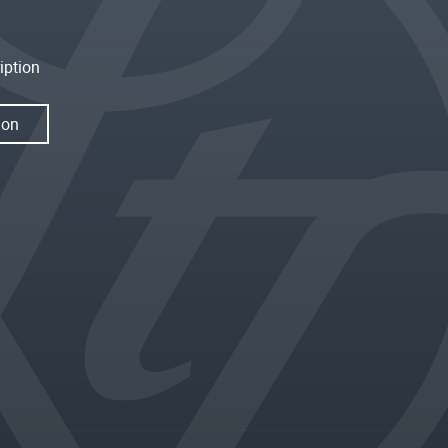
iption
ion