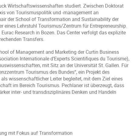
uck Wirtschaftswissenshaften studiert. Zwischen Doktorat
Praxis von Tourismuspolitik und -management an
hair der School of Transformation and Sustainability der
aber eines Lehrstuhl Tourismus/Zentrum für Entrepreneurship.
Eurac Research in Bozen. Das Center verfolgt das explizite
prechenden Transfers.
School of Management and Marketing der Curtin Business
ociation Internationale d’Experts Scientifiques du Tourisme),
uswissenschaften, mit Sitz an der Universität St. Gallen. Für
nzzentrum Tourismus des Bundes“, ein Projekt des
ls wissenschaftlicher Leiter begleitet, mit dem Ziel eines
haft im Bereich Tourismus. Pechlaner ist überzeugt, dass
ärker inter- und transdisziplinäres Denken und Handeln
lung mit Fokus auf Transformation