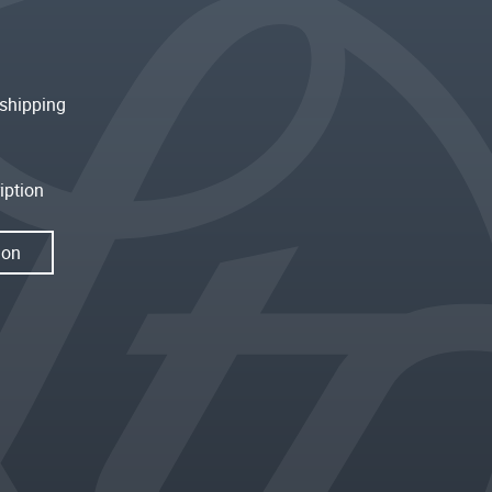
shipping
iption
ion