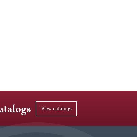
atalogs
View catalogs