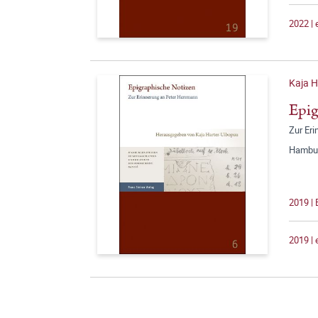
2022 |
Kaja H
Epig
Zur Er
Hambur
2019 |
2019 |