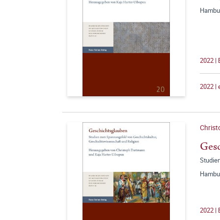
Hambur
2022 |
2022 |
Christ
Gesc
Studie
Hambur
2022 |