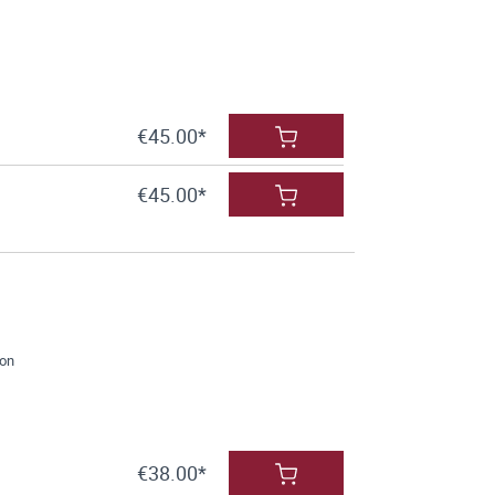
€45.00*
€45.00*
ion
€38.00*