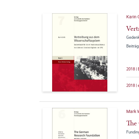
Karin 
Vert
Gedenk
Beiträ
2018 |
2018 |
Mark W
The
Fundin