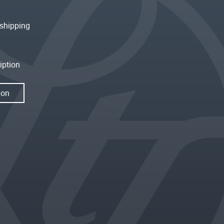
shipping
iption
ion