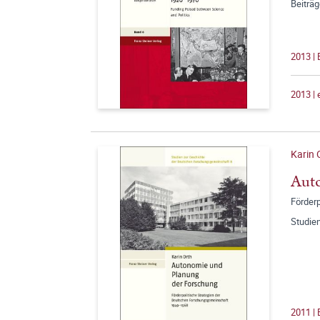
Beiträ
2013 |
2013 |
Karin 
Aut
Förder
Studie
2011 |