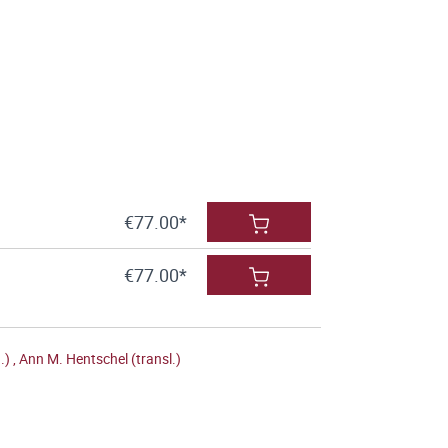
€77.00*
€77.00*
.)
,
Ann M. Hentschel (transl.)