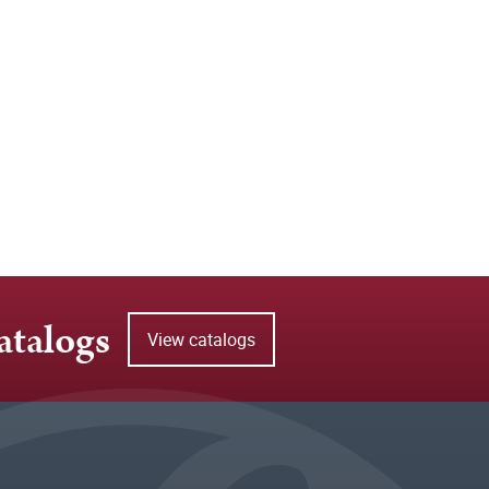
atalogs
View catalogs