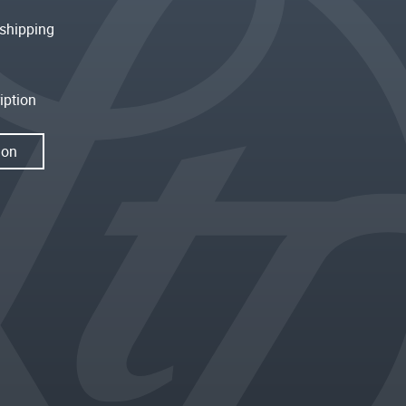
shipping
iption
ion