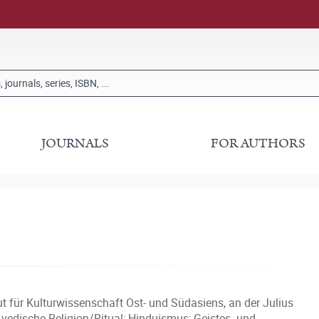
JOURNALS
FOR AUTHORS
tut für Kulturwissenschaft Ost- und Südasiens, an der Julius
edische Religion/Ritual; Hinduismus; Geistes- und