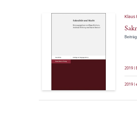
Klaus 
Sakr
Beiträ
2019 |
2019 |