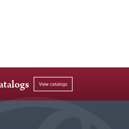
atalogs
View catalogs