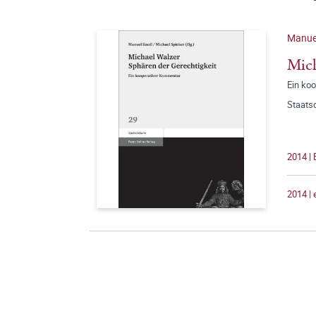
Manuel
Mich
Ein ko
Staats
2014 |
2014 |