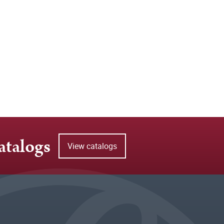
atalogs
View catalogs