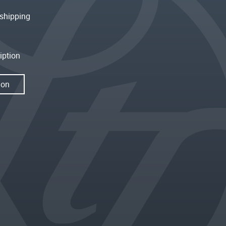
shipping
iption
ion