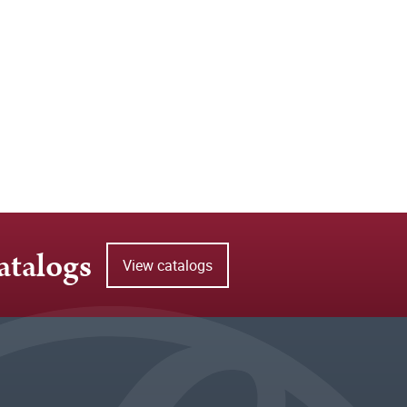
atalogs
View catalogs