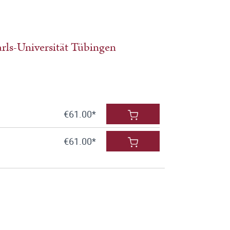
rls-Universität Tübingen
€61.00*
€61.00*