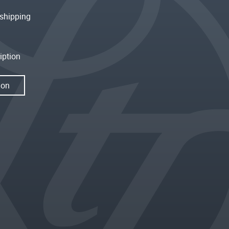
shipping
iption
ion