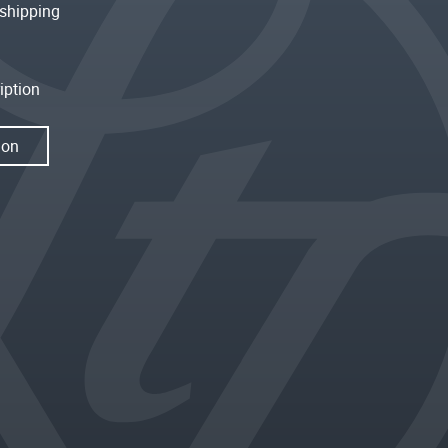
shipping
iption
ion