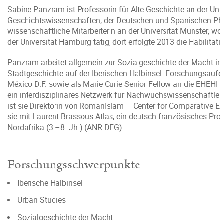
Sabine Panzram ist Professorin für Alte Geschichte an der U
Geschichtswissenschaften, der Deutschen und Spanischen Phil
wissenschaftliche Mitarbeiterin an der Universität Münster, w
der Universität Hamburg tätig; dort erfolgte 2013 die Habilitat
Panzram arbeitet allgemein zur Sozialgeschichte der Macht 
Stadtgeschichte auf der Iberischen Halbinsel. Forschungsaufe
México D.F. sowie als Marie Curie Senior Fellow an die EHEHI 
ein interdisziplinäres Netzwerk für Nachwuchswissenschaftler/
ist sie Direktorin von RomanIslam – Center for Comparative Em
sie mit Laurent Brassous Atlas, ein deutsch-französisches P
Nordafrika (3.–8. Jh.) (ANR-DFG).
Forschungsschwerpunkte
Iberische Halbinsel
Urban Studies
Sozialgeschichte der Macht