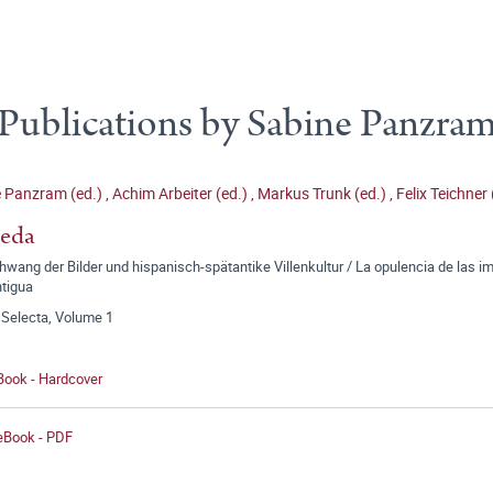
Publications by Sabine Panzra
e Panzram (ed.)
,
Achim Arbeiter (ed.)
,
Markus Trunk (ed.)
,
Felix Teichner 
eda
wang der Bilder und hispanisch-spätantike Villenkultur / La opulencia de las im
ntigua
 Selecta, Volume 1
Book - Hardcover
 eBook - PDF