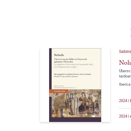
Sabin
Noh
Übersch
tardoa
Iberica
2024 | 
2024 |