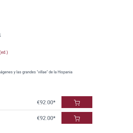
m
(ed.)
ágenes y las grandes "villae" de la Hispania
€92.00*
€92.00*