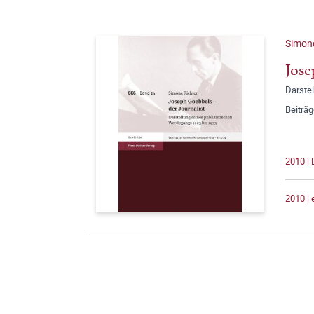
Simone
Jose
Darste
Beiträ
2010 |
2010 |