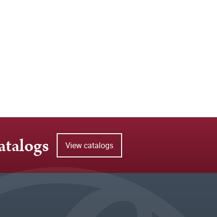
atalogs
View catalogs