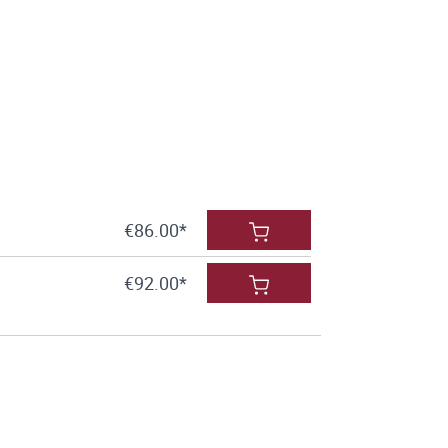
€86.00*
€92.00*