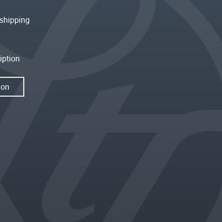
shipping
iption
ion