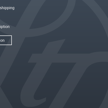
shipping
iption
ion