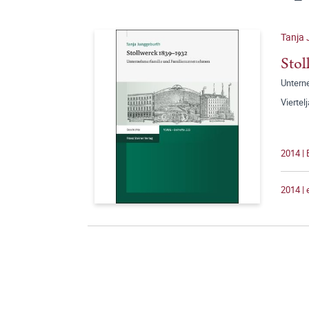
Tanja
Stol
Untern
Viertel
2014 | 
2014 |