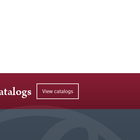
atalogs
View catalogs