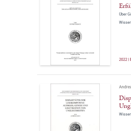
Erfü
Über Gi
Wissen
2022 |
Andre
Disp
Ungl
Wissen