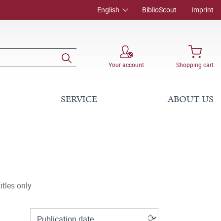
English
BiblioScout
Imprint
Your account
Shopping cart
SERVICE
ABOUT US
tles only