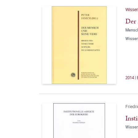
Wissen
Der 
Mensch
Wissen
2014 |
Friedr
Inst
Wissen