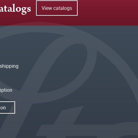
atalogs
View catalogs
shipping
iption
ion