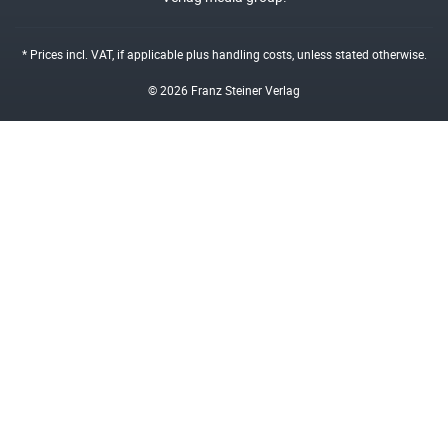
* Prices incl. VAT, if applicable plus
handling costs
, unless stated otherwise.
© 2026 Franz Steiner Verlag