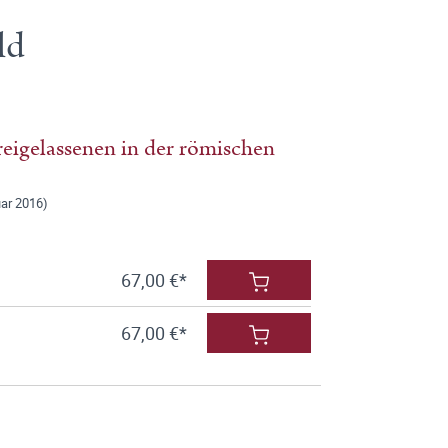
ld
reigelassenen in der römischen
uar 2016)
67,00 €*
67,00 €*