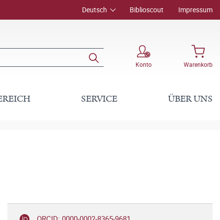
Deutsch
Biblioscout
Impressum
Konto
Warenkorb
EREICH
SERVICE
ÜBER UNS
ORCID: 0000-0002-8365-9681