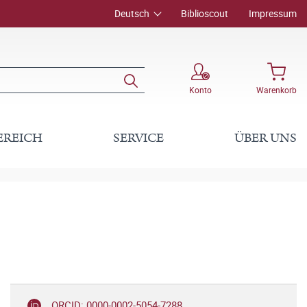
Deutsch
Biblioscout
Impressum
Konto
Warenkorb
EREICH
SERVICE
ÜBER UNS
ORCID: 0000-0002-5054-7288