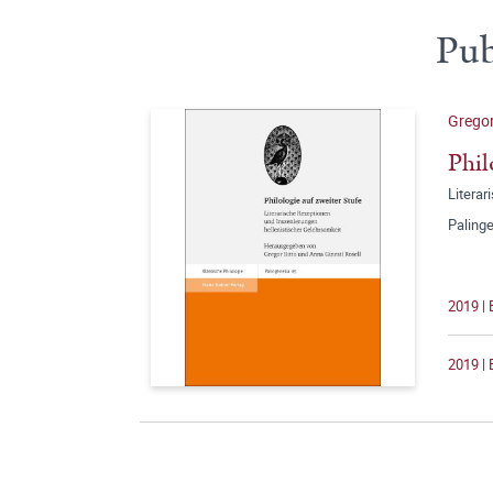
Pub
Gregor
Phil
Literar
Paling
2019 |
2019 | 