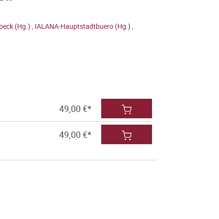
lbeck (Hg.)
,
IALANA-Hauptstadtbuero (Hg.)
,
49,00 €*
49,00 €*