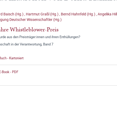
d Baisch (Hg.)
,
Hartmut Graßl (Hg.)
,
Bernd Hahnfeld (Hg.)
,
Angelika Hi
igung Deutscher Wissenschaftler (Hg.)
ahre Whistleblower-Preis
rde aus den Preisträger:innen und ihren Enthüllungen?
schaft in der Verantwortung, Band 7
Buch - Kartoniert
E-Book - PDF