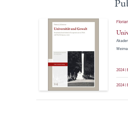
Pub
Floria
Univ
Akadem
Weimare
2024 |
2024 | 